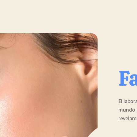
F
El labor
mundo b
revelam