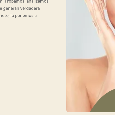
om. Probamos, analizamos
ue generan verdadera
romete, lo ponemos a