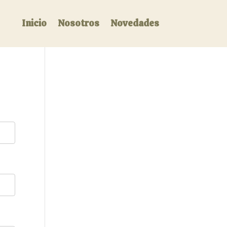
Inicio
Nosotros
Novedades