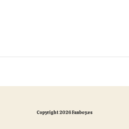
Copyright 2026 Fanboy.es